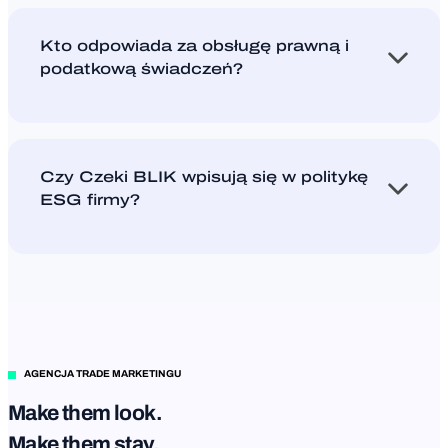
numer telefonu. Pracownik nie musi mieć konta w
żadnym banku ani instalować aplikacji bankowej.
Kto odpowiada za obsługę prawną i
+
podatkową świadczeń?
Look Ad zapewnia kompleksową obsługę prawną i
księgową: regulaminy, zgłoszenia do KAS i
rozliczenie podatku od nagród. Dział HR nie musi
Czy Czeki BLIK wpisują się w politykę
angażować dodatkowych zasobów w obsługę
+
ESG firmy?
formalności.
Tak, i to bezpośrednio. Wdrożenie Czeków BLIK
eliminuje plastik, papier i transport kurierski ze
ścieżki dystrybucji świadczeń. To mierzalny,
udokumentowany wkład działu HR w realizację
celów środowiskowych organizacji.
AGENCJA TRADE MARKETINGU
Make them look.
Make them stay.